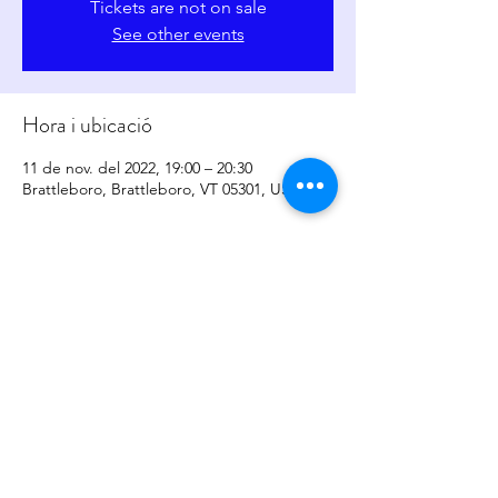
Tickets are not on sale
See other events
Hora i ubicació
11 de nov. del 2022, 19:00 – 20:30
Brattleboro, Brattleboro, VT 05301, USA
Comparteix l'esdeveniment
copyright
2017-2026
by
Sher Levesque/Somatic