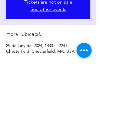
Tickets are not on sale
See other events
Hora i ubicació
29 de juny del 2024, 18:00 – 22:00
Chesterfield, Chesterfield, MA, USA
Comparteix l'esdeveniment
copyright
2017-2026
by
Sher Levesque/Somatic